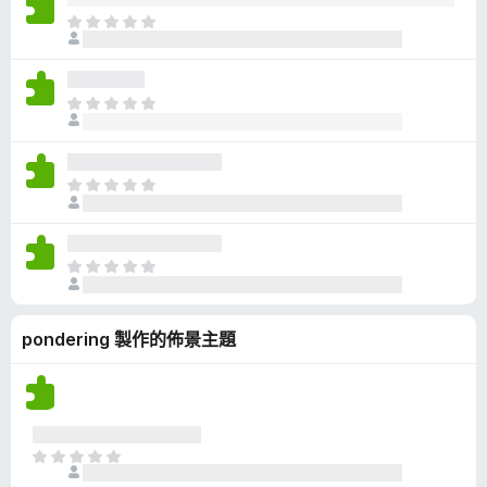
有
目
評
前
分
沒
有
目
評
前
分
沒
有
目
評
前
分
沒
有
目
評
前
分
沒
pondering 製作的佈景主題
有
評
分
目
前