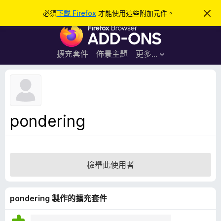
搜
登入
必須
下載 Firefox
才能使用這些附加元件。
忽
略
尋
F
此
通
i
知
r
擴充套件
佈景主題
更多…
e
f
o
x
瀏
pondering
覽
器
附
加
檢舉此使用者
元
件
pondering 製作的擴充套件