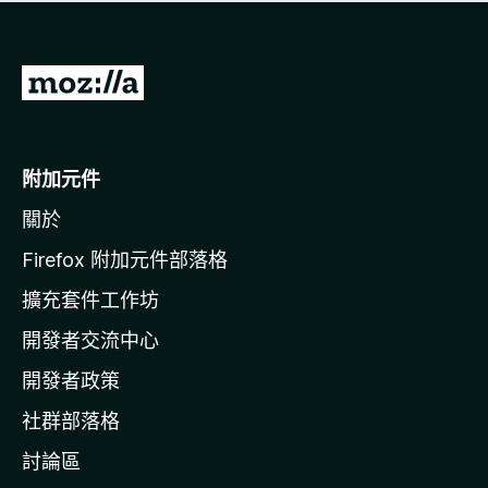
有
評
分
前
往
M
o
附加元件
z
關於
i
l
Firefox 附加元件部落格
l
擴充套件工作坊
a
開發者交流中心
官
網
開發者政策
社群部落格
討論區