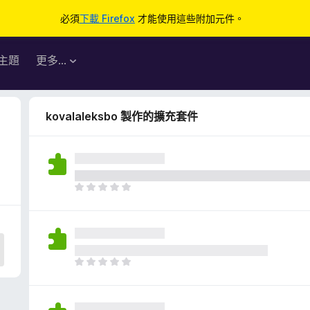
必須
下載 Firefox
才能使用這些附加元件。
主題
更多…
kovalaleksbo 製作的擴充套件
目
前
沒
有
評
分
目
前
沒
有