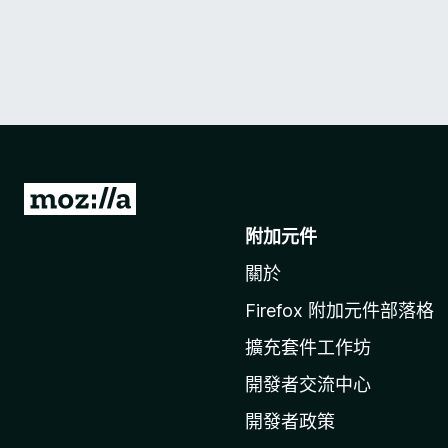
前
往
附加元件
M
關於
o
z
Firefox 附加元件部落格
i
擴充套件工作坊
l
l
開發者交流中心
a
開發者政策
官