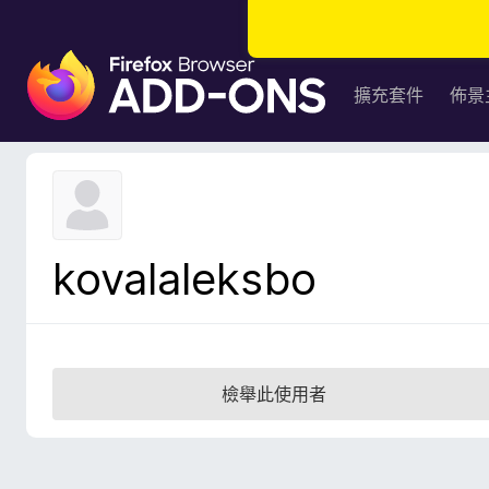
F
i
擴充套件
佈景
r
e
f
o
x
瀏
kovalaleksbo
覽
器
附
加
元
檢舉此使用者
件