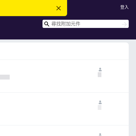
登入
忽
略
此
搜
通
搜
知
尋
尋