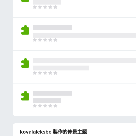
評
分
目
前
沒
有
評
分
目
前
沒
有
評
分
目
前
沒
有
評
分
目
前
沒
有
kovalaleksbo 製作的佈景主題
評