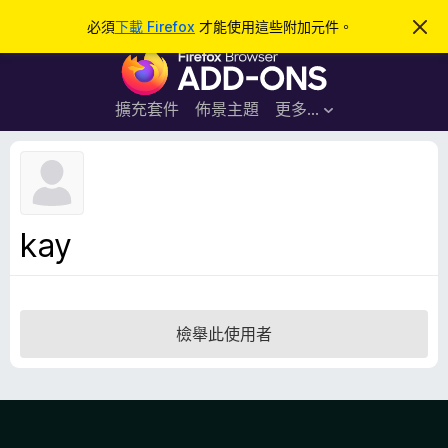
搜
登入
必須
下載 Firefox
才能使用這些附加元件。
忽
略
尋
F
此
通
i
知
r
擴充套件
佈景主題
更多…
e
f
o
x
瀏
kay
覽
器
附
加
檢舉此使用者
元
件