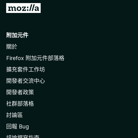
前
往
M
o
附加元件
z
關於
i
l
Firefox 附加元件部落格
l
擴充套件工作坊
a
開發者交流中心
官
網
開發者政策
社群部落格
討論區
回報 Bug
評論撰寫指南