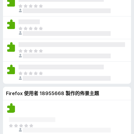
有
目
評
前
分
沒
有
目
評
前
分
沒
有
目
評
前
分
沒
有
目
評
前
分
沒
Firefox 使用者 18955668 製作的佈景主題
有
評
分
目
前