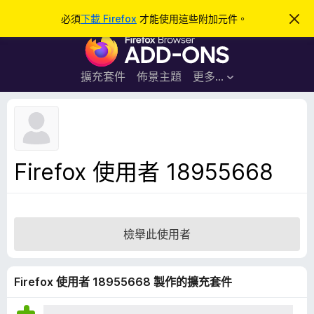
搜
登入
必須
下載 Firefox
才能使用這些附加元件。
忽
略
尋
F
此
通
i
知
r
擴充套件
佈景主題
更多…
e
f
o
x
瀏
Firefox 使用者 18955668
覽
器
附
加
檢舉此使用者
元
件
Firefox 使用者 18955668 製作的擴充套件