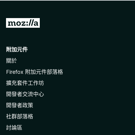
有
評
分
前
往
M
o
附加元件
z
關於
i
l
Firefox 附加元件部落格
l
擴充套件工作坊
a
開發者交流中心
官
網
開發者政策
社群部落格
討論區