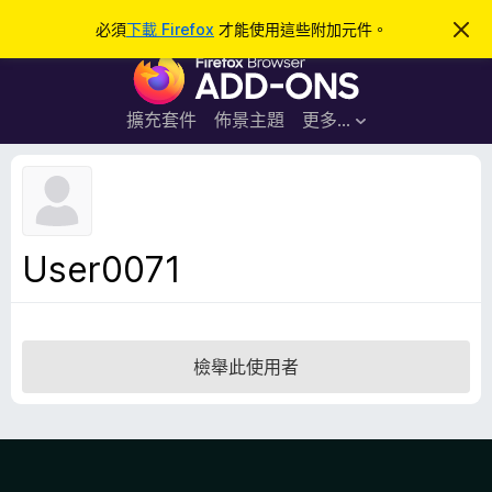
搜
登入
必須
下載 Firefox
才能使用這些附加元件。
忽
略
尋
F
此
通
i
知
r
擴充套件
佈景主題
更多…
e
f
o
x
瀏
User0071
覽
器
附
加
檢舉此使用者
元
件