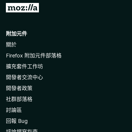
前
往
M
o
附加元件
z
關於
i
l
Firefox 附加元件部落格
l
擴充套件工作坊
a
開發者交流中心
官
網
開發者政策
社群部落格
討論區
回報 Bug
評論撰寫指南