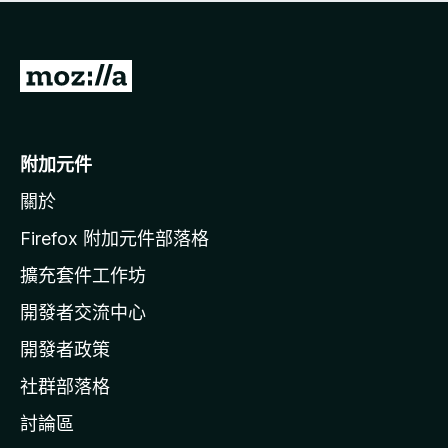
有
評
分
前
往
M
o
附加元件
z
關於
i
l
Firefox 附加元件部落格
l
擴充套件工作坊
a
開發者交流中心
官
網
開發者政策
社群部落格
討論區