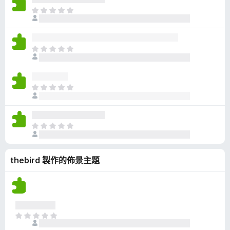
有
目
評
前
分
沒
有
目
評
前
分
沒
有
目
評
前
分
沒
有
目
評
前
分
沒
thebird 製作的佈景主題
有
評
分
目
前