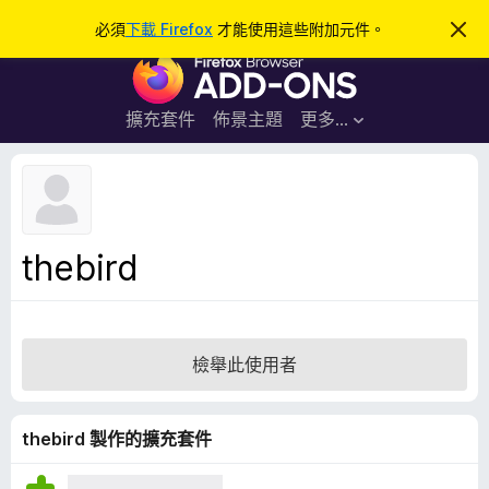
搜
登入
必須
下載 Firefox
才能使用這些附加元件。
忽
略
尋
F
此
通
i
知
r
擴充套件
佈景主題
更多…
e
f
o
x
瀏
thebird
覽
器
附
加
檢舉此使用者
元
件
thebird 製作的擴充套件