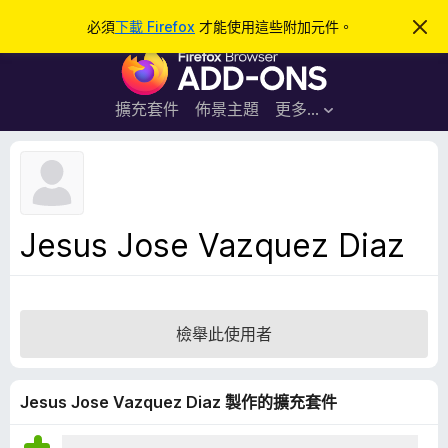
搜
登入
必須
下載 Firefox
才能使用這些附加元件。
忽
略
尋
F
此
通
i
知
r
擴充套件
佈景主題
更多…
e
f
o
x
瀏
Jesus Jose Vazquez Diaz
覽
器
附
加
檢舉此使用者
元
件
Jesus Jose Vazquez Diaz 製作的擴充套件