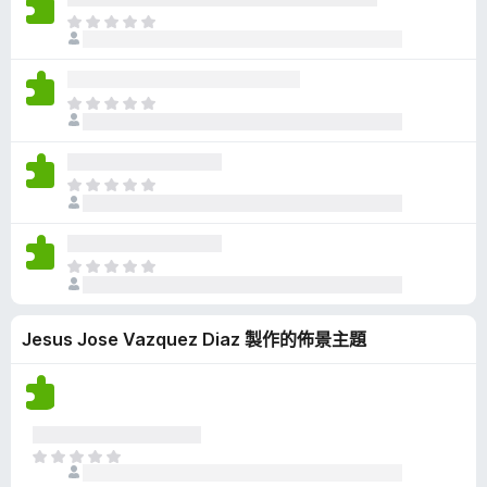
有
目
評
前
分
沒
有
目
評
前
分
沒
有
目
評
前
分
沒
有
目
評
前
分
沒
Jesus Jose Vazquez Diaz 製作的佈景主題
有
評
分
目
前