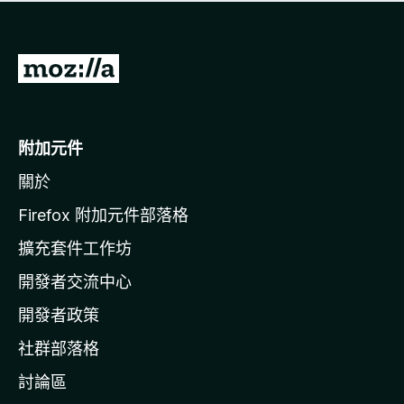
有
評
分
前
往
M
o
附加元件
z
關於
i
l
Firefox 附加元件部落格
l
擴充套件工作坊
a
開發者交流中心
官
網
開發者政策
社群部落格
討論區