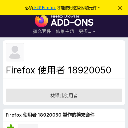
搜
登入
必須
下載 Firefox
才能使用這些附加元件。
忽
略
尋
F
此
通
i
知
r
擴充套件
佈景主題
更多…
e
f
o
x
瀏
Firefox 使用者 18920050
覽
器
附
加
檢舉此使用者
元
件
Firefox 使用者 18920050 製作的擴充套件