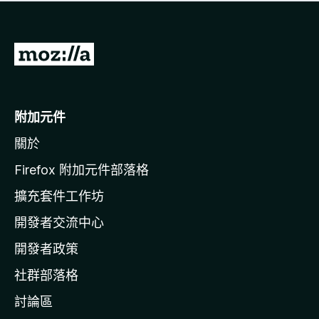
有
評
分
前
往
M
o
附加元件
z
關於
i
l
Firefox 附加元件部落格
l
擴充套件工作坊
a
開發者交流中心
官
網
開發者政策
社群部落格
討論區