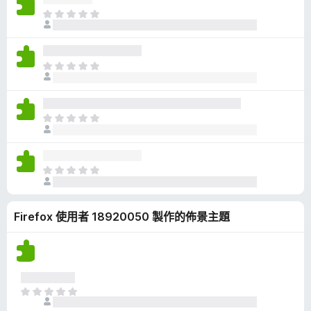
有
目
評
前
分
沒
有
目
評
前
分
沒
有
目
評
前
分
沒
有
目
評
前
分
沒
Firefox 使用者 18920050 製作的佈景主題
有
評
分
目
前