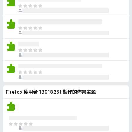
有
目
評
前
分
沒
有
目
評
前
分
沒
有
目
評
前
分
沒
有
目
評
前
分
沒
Firefox 使用者 18918251 製作的佈景主題
有
評
分
目
前