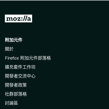
有
評
分
前
往
M
o
附加元件
z
關於
i
l
Firefox 附加元件部落格
l
擴充套件工作坊
a
開發者交流中心
官
網
開發者政策
社群部落格
討論區