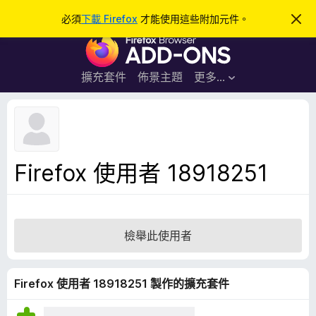
搜
登入
必須
下載 Firefox
才能使用這些附加元件。
忽
略
尋
F
此
通
i
知
r
擴充套件
佈景主題
更多…
e
f
o
x
瀏
Firefox 使用者 18918251
覽
器
附
加
檢舉此使用者
元
件
Firefox 使用者 18918251 製作的擴充套件