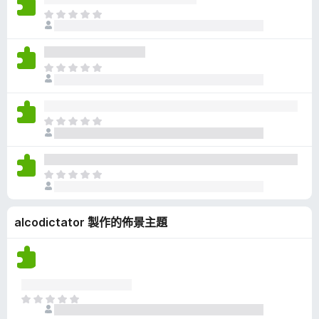
有
目
評
前
分
沒
有
目
評
前
分
沒
有
目
評
前
分
沒
有
目
評
前
分
沒
alcodictator 製作的佈景主題
有
評
分
目
前