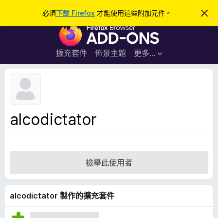
搜
登入
必須
下載 Firefox
才能使用這些附加元件。
忽
略
尋
F
此
通
i
知
r
擴充套件
佈景主題
更多…
e
f
o
x
瀏
alcodictator
覽
器
附
加
檢舉此使用者
元
件
alcodictator 製作的擴充套件