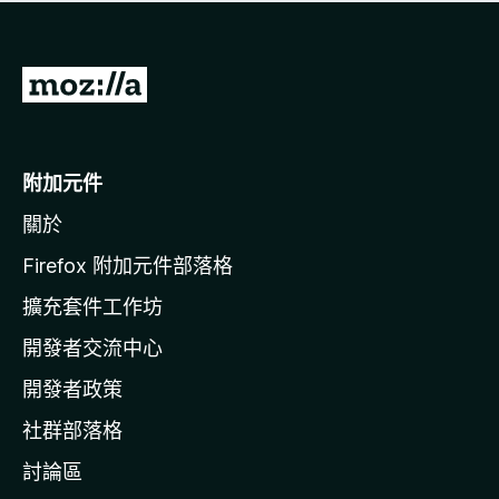
有
評
分
前
往
M
o
附加元件
z
關於
i
l
Firefox 附加元件部落格
l
擴充套件工作坊
a
開發者交流中心
官
網
開發者政策
社群部落格
討論區