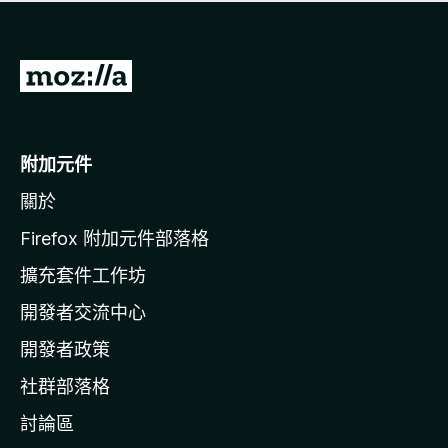
有
評
分
前
往
M
o
附加元件
z
關於
i
l
Firefox 附加元件部落格
l
擴充套件工作坊
a
開發者交流中心
官
網
開發者政策
社群部落格
討論區