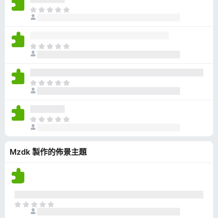
有
目
評
前
分
沒
有
目
評
前
分
沒
有
目
評
前
分
沒
有
目
評
前
分
沒
Mzdk 製作的佈景主題
有
評
分
目
前