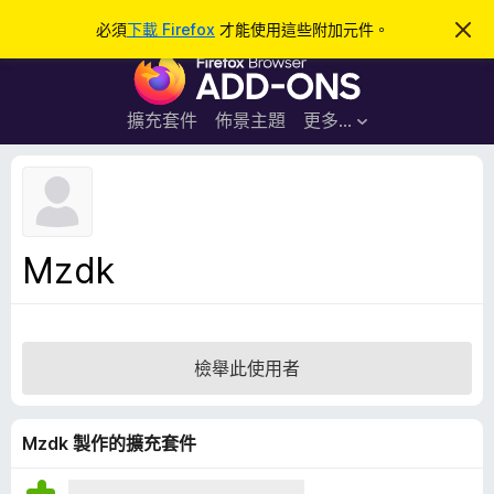
搜
登入
必須
下載 Firefox
才能使用這些附加元件。
忽
略
尋
F
此
通
i
知
r
擴充套件
佈景主題
更多…
e
f
o
x
瀏
Mzdk
覽
器
附
加
檢舉此使用者
元
件
Mzdk 製作的擴充套件