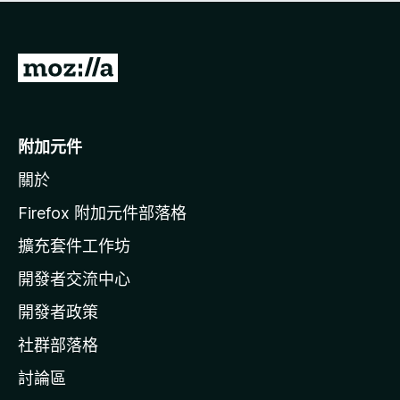
有
評
分
前
往
M
o
附加元件
z
關於
i
l
Firefox 附加元件部落格
l
擴充套件工作坊
a
開發者交流中心
官
網
開發者政策
社群部落格
討論區