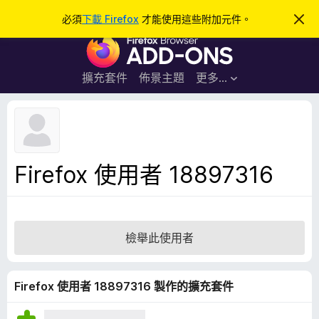
搜
登入
必須
下載 Firefox
才能使用這些附加元件。
忽
略
尋
F
此
通
i
知
r
擴充套件
佈景主題
更多…
e
f
o
x
瀏
Firefox 使用者 18897316
覽
器
附
加
檢舉此使用者
元
件
Firefox 使用者 18897316 製作的擴充套件