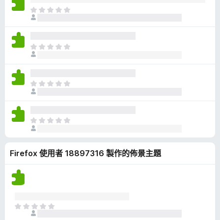
有
目
評
前
分
沒
有
目
評
前
分
沒
有
目
評
前
分
沒
有
目
評
前
分
沒
Firefox 使用者 18897316 製作的佈景主題
有
評
分
目
前