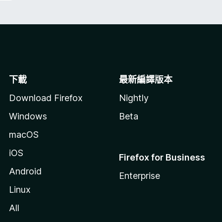
下載
最新編譯版本
Download Firefox
Nightly
Windows
Beta
macOS
iOS
Firefox for Business
Android
Enterprise
Linux
All