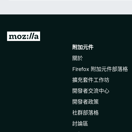
前
往
附加元件
M
關於
o
z
Firefox 附加元件部落格
i
擴充套件工作坊
l
l
開發者交流中心
a
開發者政策
官
社群部落格
網
討論區