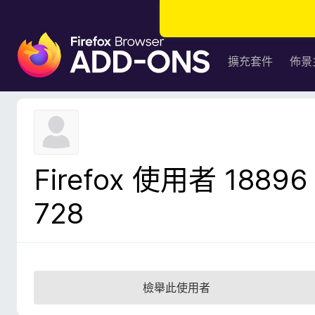
F
i
擴充套件
佈景
r
e
f
o
x
瀏
Firefox 使用者 18896
覽
器
728
附
加
元
件
檢舉此使用者