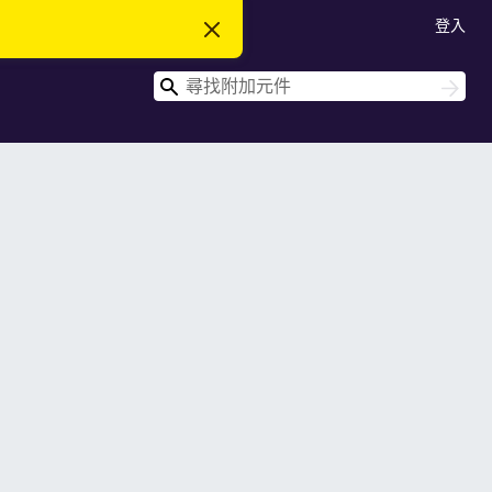
登入
忽
略
此
搜
通
搜
知
尋
尋