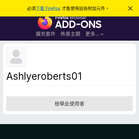
搜
登入
必須
下載 Firefox
才能使用這些附加元件。
忽
略
尋
F
此
通
i
知
r
擴充套件
佈景主題
更多…
e
f
o
x
瀏
Ashlyeroberts01
覽
器
附
加
檢舉此使用者
元
件