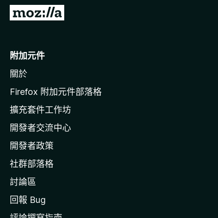
前
往
M
o
附加元件
z
關於
i
l
Firefox 附加元件部落格
l
擴充套件工作坊
a
開發者交流中心
官
網
開發者政策
社群部落格
討論區
回報 Bug
評論撰寫指南