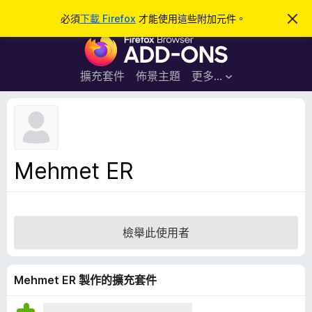
搜
登入
必須
下載 Firefox
才能使用這些附加元件。
忽
略
尋
F
此
通
i
知
r
擴充套件
佈景主題
更多…
e
f
o
x
瀏
Mehmet ER
覽
器
附
加
檢舉此使用者
元
件
Mehmet ER 製作的擴充套件