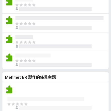
有
目
評
前
分
沒
有
目
評
前
分
沒
有
目
評
前
分
沒
有
目
評
前
分
沒
Mehmet ER 製作的佈景主題
有
評
分
目
前