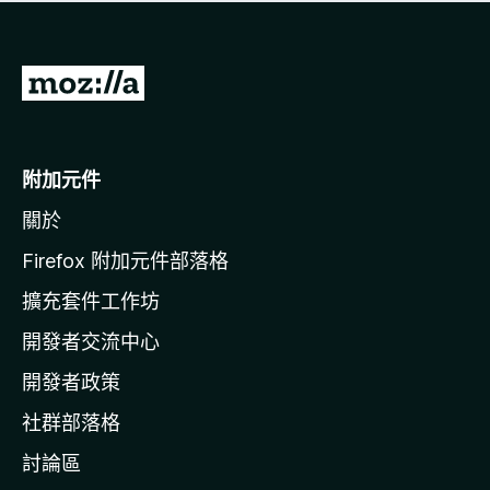
有
評
分
前
往
M
o
附加元件
z
關於
i
l
Firefox 附加元件部落格
l
擴充套件工作坊
a
開發者交流中心
官
網
開發者政策
社群部落格
討論區