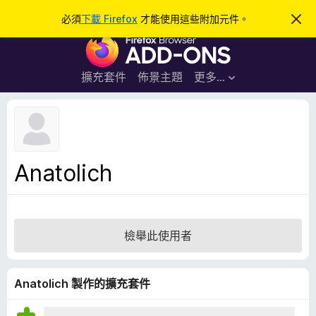
搜
登入
必須
下載 Firefox
才能使用這些附加元件。
忽
略
尋
F
此
通
i
知
r
擴充套件
佈景主題
更多…
e
f
o
x
瀏
Anatolich
覽
器
附
加
檢舉此使用者
元
件
Anatolich 製作的擴充套件