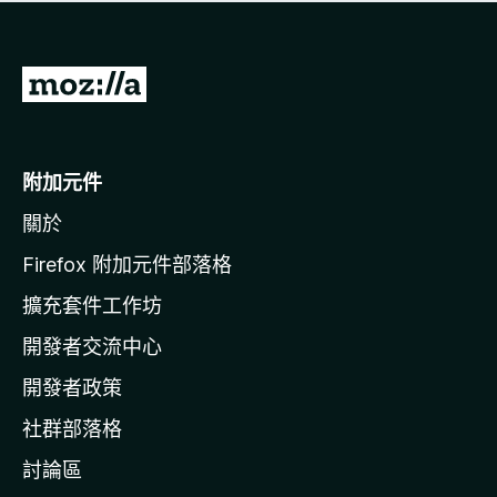
有
評
分
前
往
M
o
附加元件
z
關於
i
l
Firefox 附加元件部落格
l
擴充套件工作坊
a
開發者交流中心
官
網
開發者政策
社群部落格
討論區