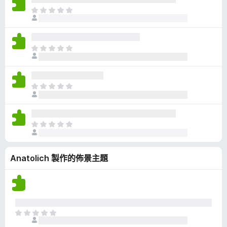
有
目
評
前
分
沒
有
目
評
前
分
沒
有
目
評
前
分
沒
有
目
評
前
分
沒
Anatolich 製作的佈景主題
有
評
分
目
前