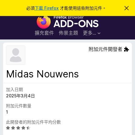
搜
登入
必須
下載 Firefox
才能使用這些附加元件。
忽
略
尋
F
此
通
i
知
r
擴充套件
佈景主題
更多…
e
f
附加元件開發者
o
x
瀏
Midas Nouwens
覽
器
加入日期
附
2025年3月4日
加
元
附加元件數量
件
1
此開發者的附加元件平均分數
評
價