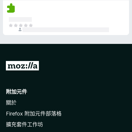
沒
有
評
分
目
前
沒
有
評
分
前
往
M
o
附加元件
z
關於
i
l
Firefox 附加元件部落格
l
擴充套件工作坊
a