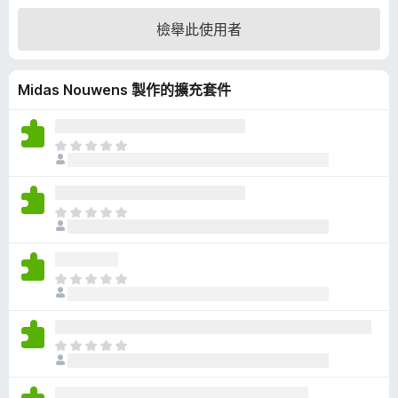
4
檢舉此使用者
.
4
分
Midas Nouwens 製作的擴充套件
，
滿
分
5
目
分
前
沒
有
目
評
前
分
沒
有
目
評
前
分
沒
有
目
評
前
分
沒