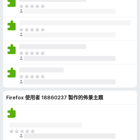
有
目
評
前
分
沒
有
目
評
前
分
沒
有
目
評
前
分
沒
有
目
評
前
分
沒
Firefox 使用者 18860237 製作的佈景主題
有
評
分
目
前