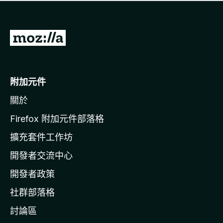
有
評
分
前
往
M
o
附加元件
z
關於
i
l
Firefox 附加元件部落格
l
擴充套件工作坊
a
開發者交流中心
官
網
開發者政策
社群部落格
討論區