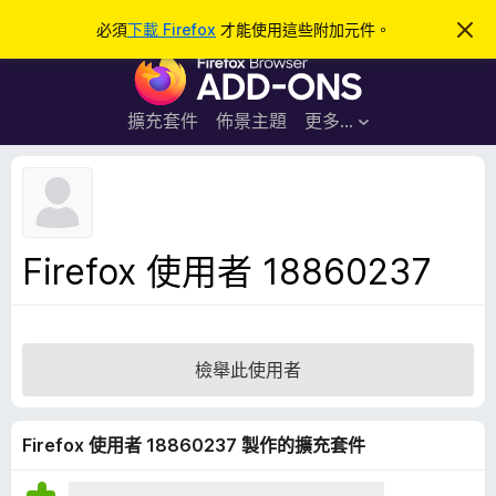
搜
登入
必須
下載 Firefox
才能使用這些附加元件。
忽
略
尋
F
此
通
i
知
r
擴充套件
佈景主題
更多…
e
f
o
x
瀏
Firefox 使用者 18860237
覽
器
附
加
檢舉此使用者
元
件
Firefox 使用者 18860237 製作的擴充套件