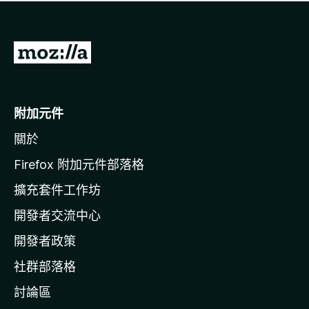
有
評
分
前
往
M
o
附加元件
z
關於
i
l
Firefox 附加元件部落格
l
擴充套件工作坊
a
開發者交流中心
官
網
開發者政策
社群部落格
討論區