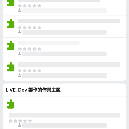
有
目
評
前
分
沒
有
目
評
前
分
沒
有
目
評
前
分
沒
有
目
評
前
分
沒
LIVE_Dev 製作的佈景主題
有
評
分
目
前