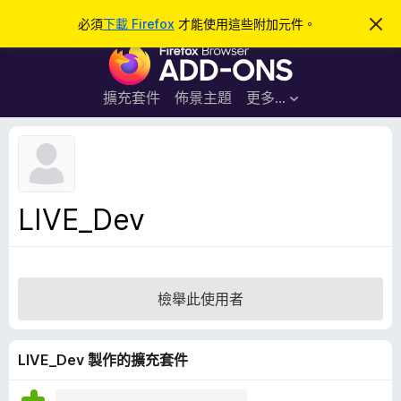
搜
登入
必須
下載 Firefox
才能使用這些附加元件。
忽
略
尋
F
此
通
i
知
r
擴充套件
佈景主題
更多…
e
f
o
x
瀏
LIVE_Dev
覽
器
附
加
檢舉此使用者
元
件
LIVE_Dev 製作的擴充套件