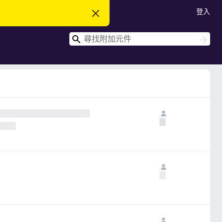
登入
忽
略
此
搜
通
搜
知
尋
尋