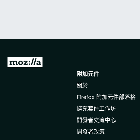
前
往
附加元件
M
關於
o
z
Firefox 附加元件部落格
i
擴充套件工作坊
l
l
開發者交流中心
a
開發者政策
官