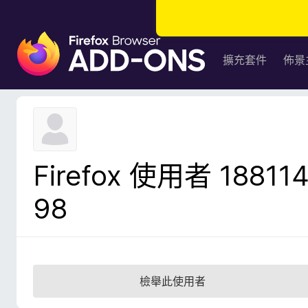
F
i
擴充套件
佈景
r
e
f
o
x
瀏
Firefox 使用者 18811
覽
器
98
附
加
元
件
檢舉此使用者