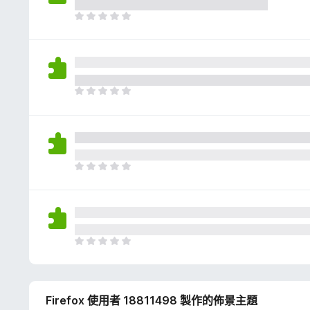
評
分
目
前
沒
有
評
分
目
前
沒
有
評
分
目
前
沒
有
評
分
目
前
沒
有
Firefox 使用者 18811498 製作的佈景主題
評