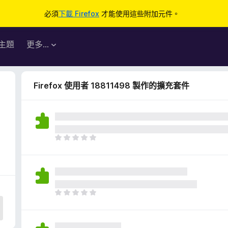
必須
下載 Firefox
才能使用這些附加元件。
主題
更多…
Firefox 使用者 18811498 製作的擴充套件
4
目
前
沒
有
評
分
目
前
沒
有