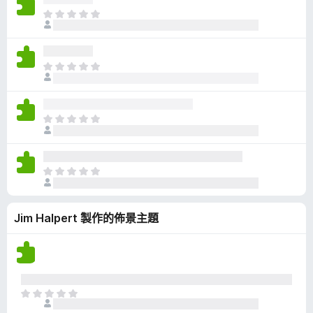
有
目
評
前
分
沒
有
目
評
前
分
沒
有
目
評
前
分
沒
有
目
評
前
分
沒
Jim Halpert 製作的佈景主題
有
評
分
目
前