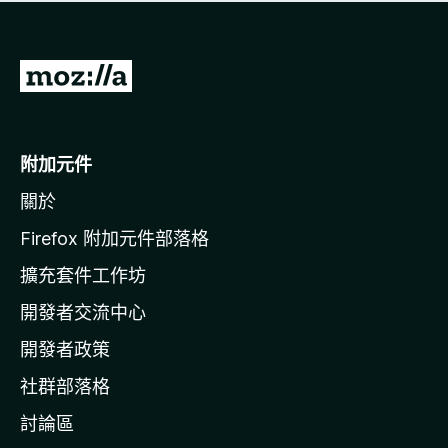
有
評
分
前
往
M
o
附加元件
z
關於
i
l
Firefox 附加元件部落格
l
擴充套件工作坊
a
開發者交流中心
官
網
開發者政策
社群部落格
討論區