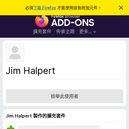
搜
登入
必須
下載 Firefox
才能使用這些附加元件。
忽
略
尋
F
此
通
i
知
r
擴充套件
佈景主題
更多…
e
f
o
x
瀏
Jim Halpert
覽
器
附
加
檢舉此使用者
元
件
Jim Halpert 製作的擴充套件