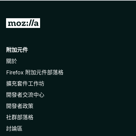
有
評
分
前
往
M
o
附加元件
z
關於
i
l
Firefox 附加元件部落格
l
擴充套件工作坊
a
開發者交流中心
官
網
開發者政策
社群部落格
討論區