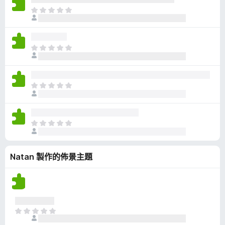
有
目
評
前
分
沒
有
目
評
前
分
沒
有
目
評
前
分
沒
有
目
評
前
分
沒
Natan 製作的佈景主題
有
評
分
目
前