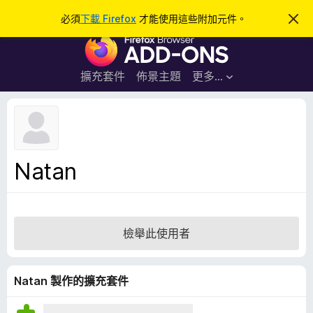
搜
登入
必須
下載 Firefox
才能使用這些附加元件。
忽
略
尋
F
此
通
i
知
r
擴充套件
佈景主題
更多…
e
f
o
x
瀏
Natan
覽
器
附
加
檢舉此使用者
元
件
Natan 製作的擴充套件