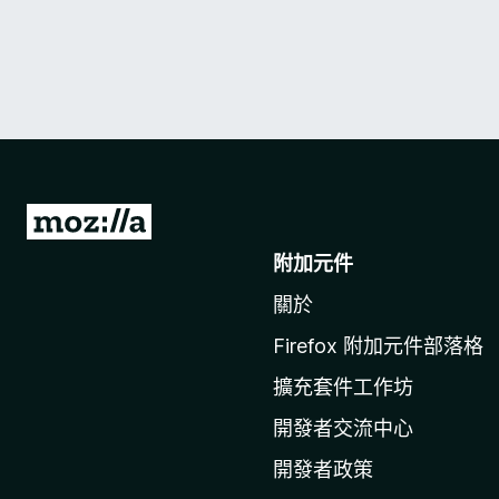
前
往
附加元件
M
關於
o
z
Firefox 附加元件部落格
i
擴充套件工作坊
l
l
開發者交流中心
a
開發者政策
官