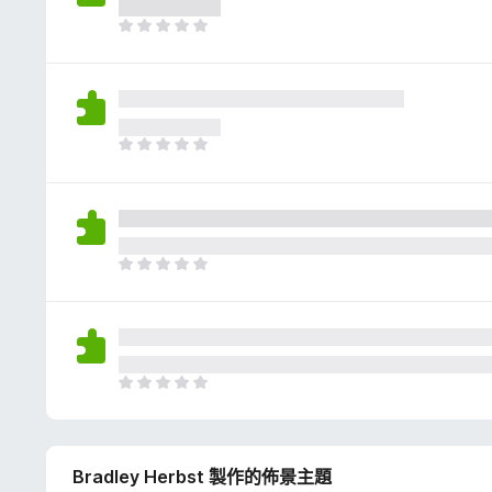
評
分
目
前
沒
有
評
分
目
前
沒
有
評
分
目
前
沒
有
評
分
目
前
沒
有
Bradley Herbst 製作的佈景主題
評