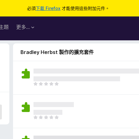
必須
下載 Firefox
才能使用這些附加元件。
主題
更多…
Bradley Herbst 製作的擴充套件
目
前
沒
有
評
分
目
前
沒
有