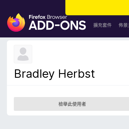
F
i
擴充套件
佈景
r
e
f
o
x
瀏
Bradley Herbst
覽
器
附
加
元
檢舉此使用者
件