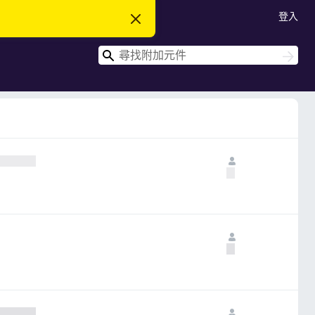
登入
忽
略
此
搜
通
搜
知
尋
尋