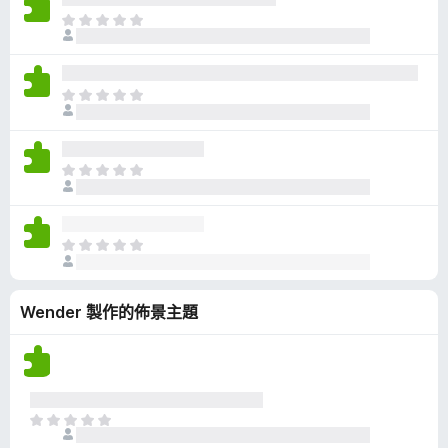
有
目
評
前
分
沒
有
目
評
前
分
沒
有
目
評
前
分
沒
有
目
評
前
分
沒
Wender 製作的佈景主題
有
評
分
目
前