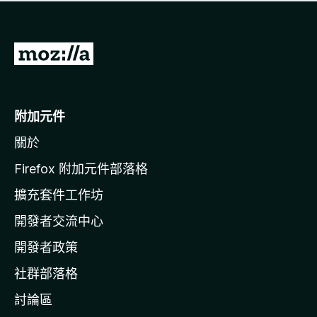
有
評
分
前
往
M
o
附加元件
z
關於
i
l
Firefox 附加元件部落格
l
擴充套件工作坊
a
開發者交流中心
官
網
開發者政策
社群部落格
討論區