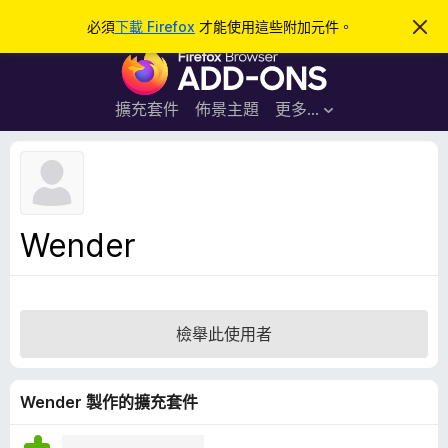
搜
登入
必須
下載 Firefox
才能使用這些附加元件。
忽
略
尋
F
此
通
i
知
r
擴充套件
佈景主題
更多…
e
f
o
x
瀏
Wender
覽
器
附
加
檢舉此使用者
元
件
Wender 製作的擴充套件