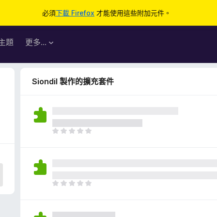
必須
下載 Firefox
才能使用這些附加元件。
主題
更多…
Siondil 製作的擴充套件
目
前
沒
有
評
分
目
前
沒
有