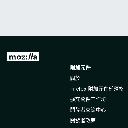
前
往
附加元件
M
關於
o
z
Firefox 附加元件部落格
i
擴充套件工作坊
l
l
開發者交流中心
a
開發者政策
官