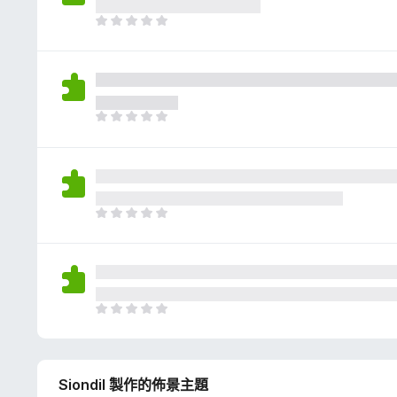
評
分
目
前
沒
有
評
分
目
前
沒
有
評
分
目
前
沒
有
評
分
目
前
沒
有
Siondil 製作的佈景主題
評