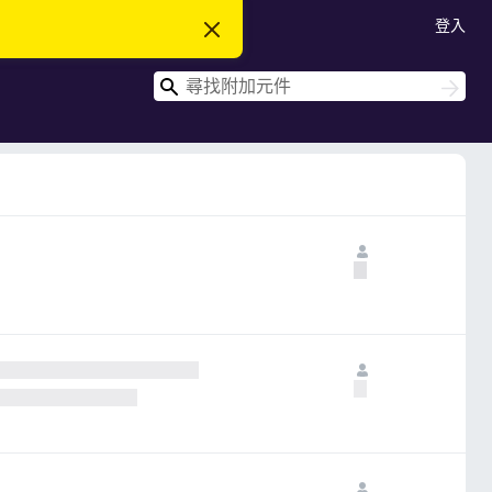
登入
忽
略
此
搜
通
搜
知
尋
尋