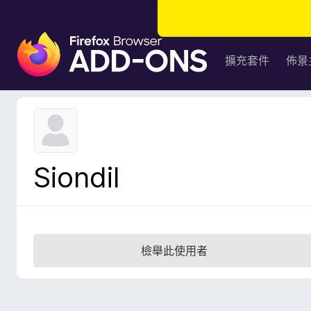
F
i
擴充套件
佈景
r
e
f
o
x
瀏
Siondil
覽
器
附
加
元
檢舉此使用者
件