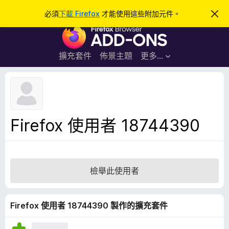
搜
登入
必須
下載 Firefox
才能使用這些附加元件。
忽
略
尋
F
此
通
i
知
r
擴充套件
佈景主題
更多…
e
f
o
x
瀏
Firefox 使用者 18744390
覽
器
附
加
檢舉此使用者
元
件
Firefox 使用者 18744390 製作的擴充套件