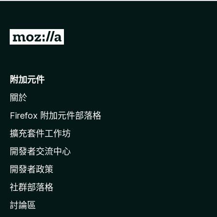
有
評
分
前
往
M
o
附加元件
z
關於
i
l
Firefox 附加元件部落格
l
擴充套件工作坊
a
開發者交流中心
官
網
開發者政策
社群部落格
討論區