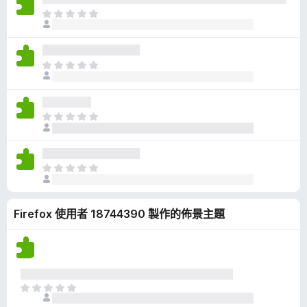
有
目
評
前
分
沒
有
目
評
前
分
沒
有
目
評
前
分
沒
有
目
評
前
分
沒
Firefox 使用者 18744390 製作的佈景主題
有
評
分
目
前