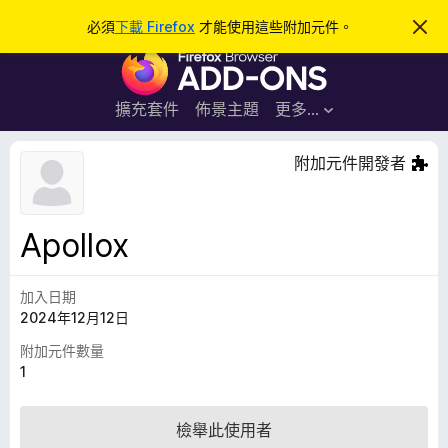
搜
登入
必須
下載 Firefox
才能使用這些附加元件。
忽
略
尋
F
此
通
i
知
r
擴充套件
佈景主題
更多…
e
f
附加元件開發者
o
x
瀏
Apollox
覽
器
加入日期
附
2024年12月12日
加
元
附加元件數量
件
1
檢舉此使用者