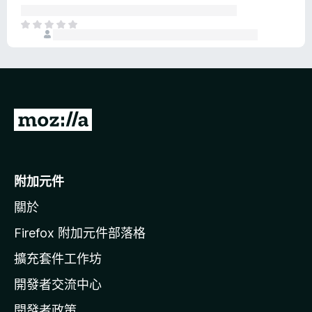
評
分
目
前
沒
有
評
分
前
往
M
o
附加元件
z
關於
i
l
Firefox 附加元件部落格
l
擴充套件工作坊
a
開發者交流中心
官
網
開發者政策