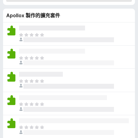
Apollox 製作的擴充套件
目
前
沒
有
目
評
前
分
沒
有
目
評
前
分
沒
有
目
評
前
分
沒
有
目
評
前
分