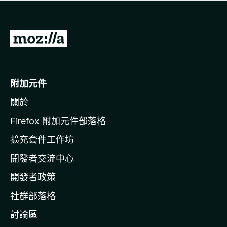
有
評
分
前
往
M
o
附加元件
z
關於
i
l
Firefox 附加元件部落格
l
擴充套件工作坊
a
開發者交流中心
官
網
開發者政策
社群部落格
討論區