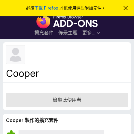
搜
登入
必須
下載 Firefox
才能使用這些附加元件。
忽
略
尋
F
此
通
i
知
r
擴充套件
佈景主題
更多…
e
f
o
x
瀏
Cooper
覽
器
附
加
檢舉此使用者
元
件
Cooper 製作的擴充套件