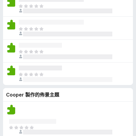
有
目
評
前
分
沒
有
目
評
前
分
沒
有
目
評
前
分
沒
有
目
評
前
分
沒
Cooper 製作的佈景主題
有
評
分
目
前