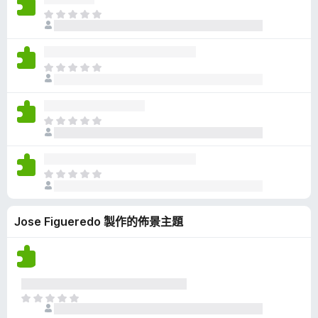
有
目
評
前
分
沒
有
目
評
前
分
沒
有
目
評
前
分
沒
有
目
評
前
分
沒
Jose Figueredo 製作的佈景主題
有
評
分
目
前