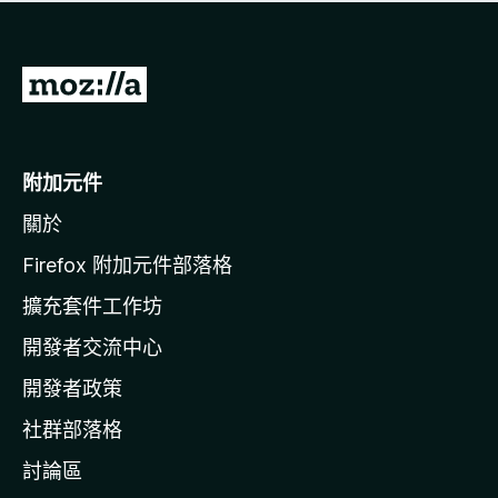
有
評
分
前
往
M
o
附加元件
z
關於
i
l
Firefox 附加元件部落格
l
擴充套件工作坊
a
開發者交流中心
官
網
開發者政策
社群部落格
討論區