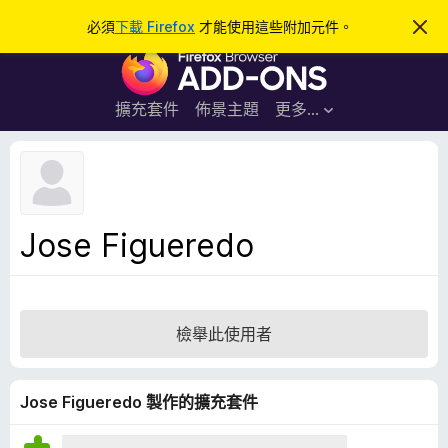
搜
登入
必須
下載 Firefox
才能使用這些附加元件。
忽
略
尋
F
此
通
i
知
r
擴充套件
佈景主題
更多…
e
f
o
x
瀏
Jose Figueredo
覽
器
附
加
檢舉此使用者
元
件
Jose Figueredo 製作的擴充套件