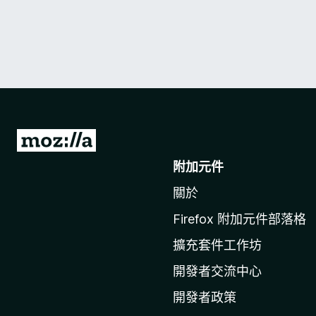
前
往
附加元件
M
關於
o
z
Firefox 附加元件部落格
i
擴充套件工作坊
l
l
開發者交流中心
a
開發者政策
官