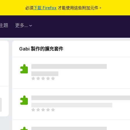
必須
下載 Firefox
才能使用這些附加元件。
主題
更多…
Gabi 製作的擴充套件
目
前
沒
有
評
分
目
前
沒
有