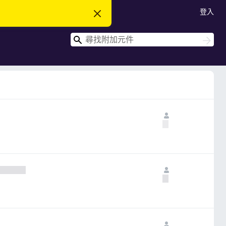
登入
忽
略
此
搜
通
搜
知
尋
尋