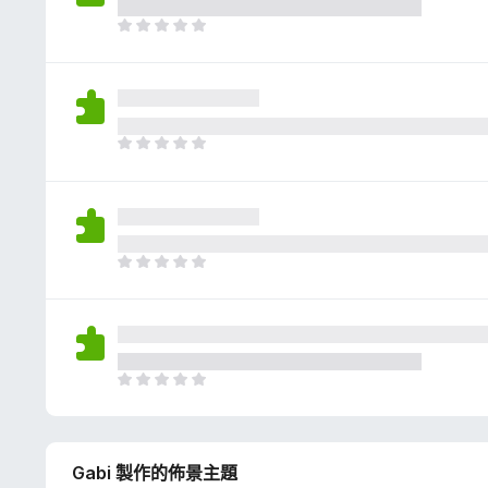
評
分
目
前
沒
有
評
分
目
前
沒
有
評
分
目
前
沒
有
評
分
目
前
沒
有
Gabi 製作的佈景主題
評