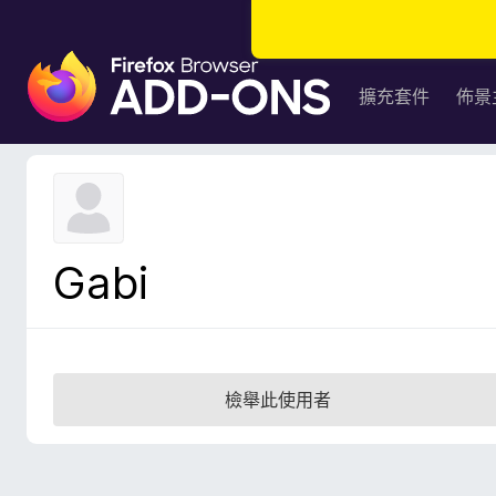
F
i
擴充套件
佈景
r
e
f
o
x
瀏
Gabi
覽
器
附
加
元
檢舉此使用者
件