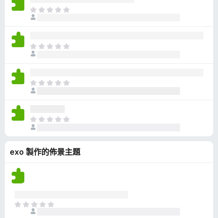
有
目
評
前
分
沒
有
目
評
前
分
沒
有
目
評
前
分
沒
有
目
評
前
分
沒
exo 製作的佈景主題
有
評
分
目
前