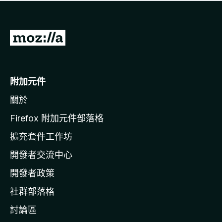
有
評
分
前
往
M
o
附加元件
z
關於
i
l
Firefox 附加元件部落格
l
擴充套件工作坊
a
開發者交流中心
官
網
開發者政策
社群部落格
討論區