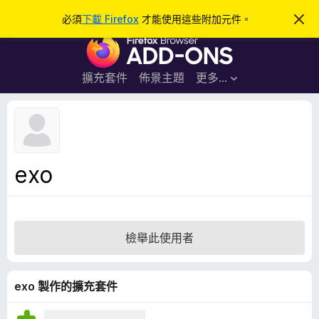
搜
登入
必須
下載 Firefox
才能使用這些附加元件。
忽
略
尋
F
此
通
i
知
r
擴充套件
佈景主題
更多…
e
f
o
x
瀏
exo
覽
器
附
加
檢舉此使用者
元
件
exo 製作的擴充套件