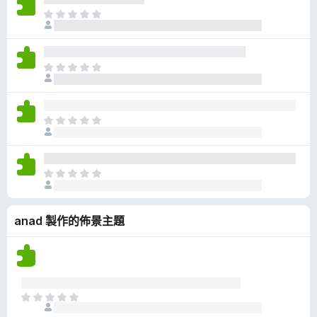
有
目
評
前
分
沒
有
目
評
前
分
沒
有
目
評
前
分
沒
有
目
評
前
分
沒
anad 製作的佈景主題
有
評
分
目
前