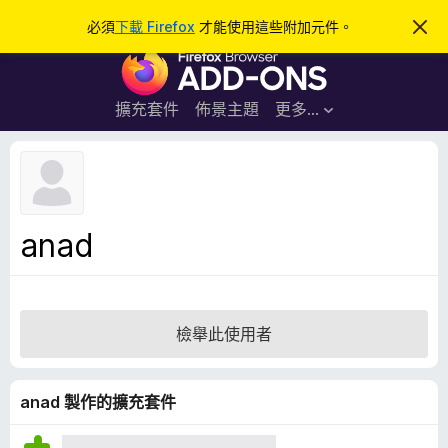
搜
登入
必須
下載 Firefox
才能使用這些附加元件。
忽
略
尋
F
此
通
i
知
r
擴充套件
佈景主題
更多…
e
f
o
x
瀏
anad
覽
器
附
加
檢舉此使用者
元
件
anad 製作的擴充套件