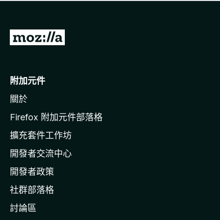
有
評
分
前
往
M
o
附加元件
z
關於
i
l
Firefox 附加元件部落格
l
擴充套件工作坊
a
開發者交流中心
官
網
開發者政策
社群部落格
討論區