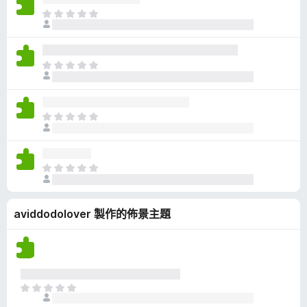
有
目
評
前
分
沒
有
目
評
前
分
沒
有
目
評
前
分
沒
有
目
評
前
分
沒
aviddodolover 製作的佈景主題
有
評
分
目
前