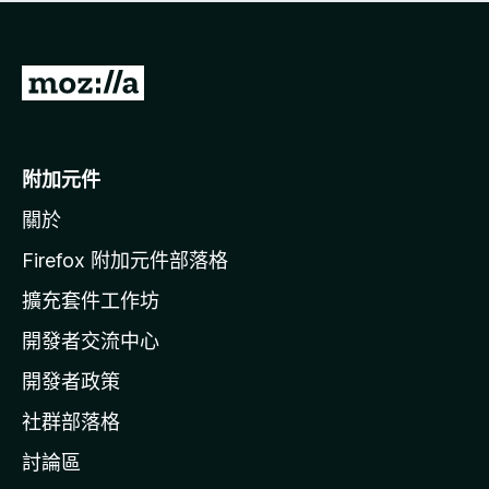
有
評
分
前
往
M
o
附加元件
z
關於
i
l
Firefox 附加元件部落格
l
擴充套件工作坊
a
開發者交流中心
官
網
開發者政策
社群部落格
討論區