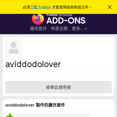
搜
登入
必須
下載 Firefox
才能使用這些附加元件。
忽
略
尋
F
此
通
i
知
r
擴充套件
佈景主題
更多…
e
f
o
x
瀏
aviddodolover
覽
器
附
加
檢舉此使用者
元
件
aviddodolover 製作的擴充套件