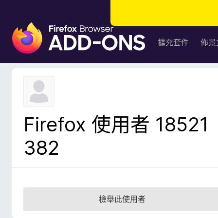
F
i
擴充套件
佈景
r
e
f
o
x
瀏
Firefox 使用者 18521
覽
器
382
附
加
元
件
檢舉此使用者