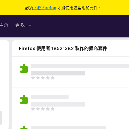
必須
下載 Firefox
才能使用這些附加元件。
主題
更多…
Firefox 使用者 18521382 製作的擴充套件
目
前
沒
有
評
分
目
前
沒
有