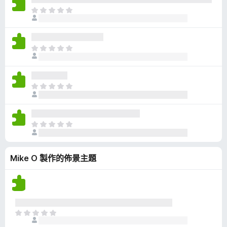
有
目
評
前
分
沒
有
目
評
前
分
沒
有
目
評
前
分
沒
有
目
評
前
分
沒
Mike O 製作的佈景主題
有
評
分
目
前