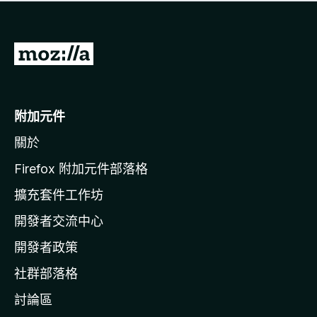
有
評
分
前
往
M
o
附加元件
z
關於
i
l
Firefox 附加元件部落格
l
擴充套件工作坊
a
開發者交流中心
官
網
開發者政策
社群部落格
討論區