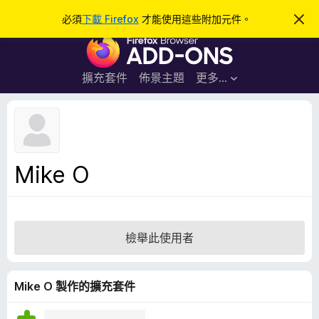
搜
登入
必須
下載 Firefox
才能使用這些附加元件。
忽
略
尋
F
此
通
i
知
r
擴充套件
佈景主題
更多…
e
f
o
x
瀏
Mike O
覽
器
附
加
檢舉此使用者
元
件
Mike O 製作的擴充套件