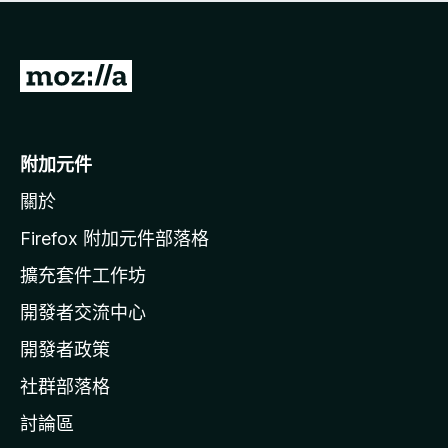
有
評
分
前
往
M
o
附加元件
z
關於
i
l
Firefox 附加元件部落格
l
擴充套件工作坊
a
開發者交流中心
官
網
開發者政策
社群部落格
討論區