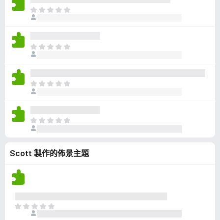
有
目
評
前
分
沒
有
目
評
前
分
沒
有
目
評
前
分
沒
有
目
評
前
分
沒
Scott 製作的佈景主題
有
評
分
目
前