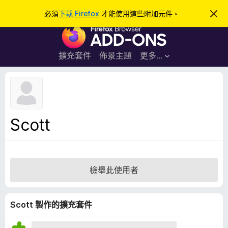
搜
登入
必須
下載 Firefox
才能使用這些附加元件。
忽
略
尋
F
此
通
i
知
r
擴充套件
佈景主題
更多…
e
f
o
x
瀏
Scott
覽
器
附
加
檢舉此使用者
元
件
Scott 製作的擴充套件