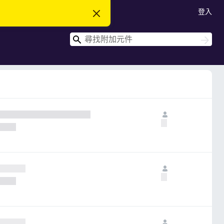
登入
忽
略
此
搜
通
搜
知
尋
尋