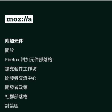
有
評
分
前
往
M
o
附加元件
z
關於
i
l
Firefox 附加元件部落格
l
擴充套件工作坊
a
開發者交流中心
官
網
開發者政策
社群部落格
討論區