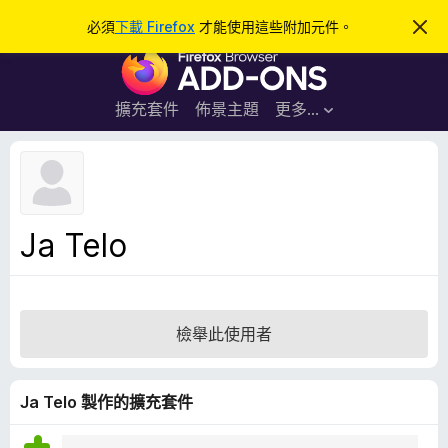
搜
登入
必須
下載 Firefox
才能使用這些附加元件。
忽
略
尋
F
此
通
i
知
r
擴充套件
佈景主題
更多…
e
f
o
x
瀏
Ja Telo
覽
器
附
加
檢舉此使用者
元
件
Ja Telo 製作的擴充套件