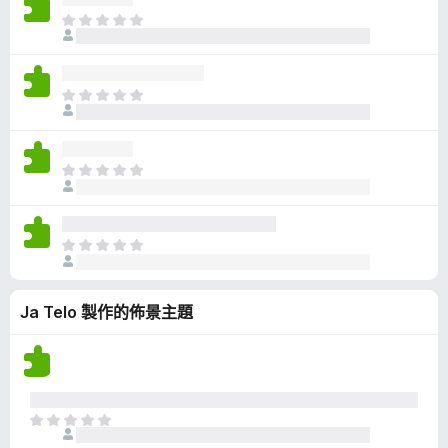
有
目
評
前
分
沒
有
目
評
前
分
沒
有
目
評
前
分
沒
有
目
評
前
分
沒
Ja Telo 製作的佈景主題
有
評
分
目
前