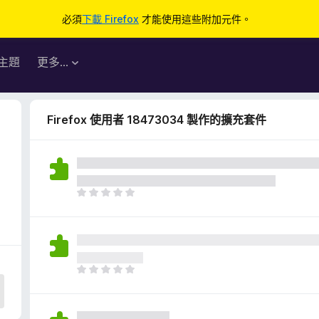
必須
下載 Firefox
才能使用這些附加元件。
主題
更多…
Firefox 使用者 18473034 製作的擴充套件
目
前
沒
有
評
分
目
前
沒
有