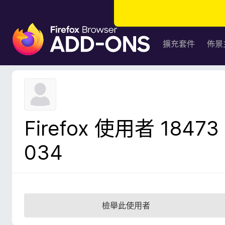
F
i
擴充套件
佈景
r
e
f
o
x
瀏
Firefox 使用者 18473
覽
器
034
附
加
元
件
檢舉此使用者