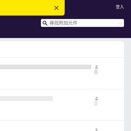
登入
忽
略
此
搜
通
搜
知
尋
尋