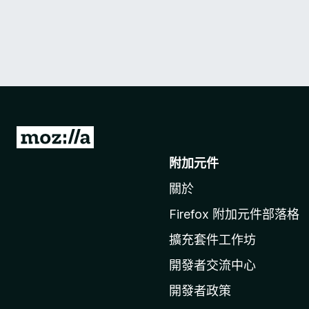
前
往
附加元件
M
關於
o
z
Firefox 附加元件部落格
i
擴充套件工作坊
l
l
開發者交流中心
a
開發者政策
官