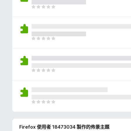
評
分
目
前
沒
有
評
分
目
前
沒
有
評
分
目
前
沒
有
評
分
目
前
沒
有
Firefox 使用者 18473034 製作的佈景主題
評