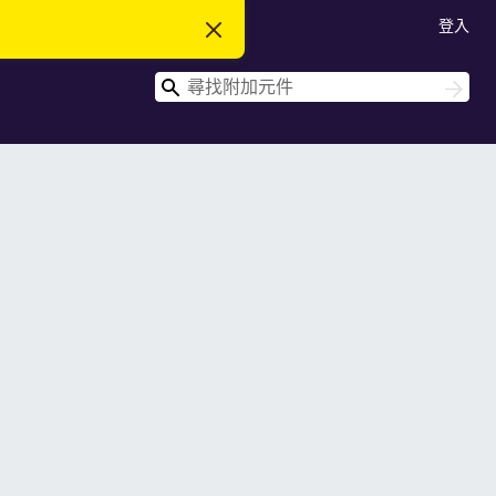
登入
忽
略
此
搜
通
搜
知
尋
尋