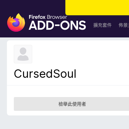
F
i
擴充套件
佈景
r
e
f
o
x
瀏
CursedSoul
覽
器
附
加
元
檢舉此使用者
件