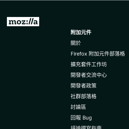
前
往
附加元件
M
關於
o
z
Firefox 附加元件部落格
i
擴充套件工作坊
l
l
開發者交流中心
a
開發者政策
官
社群部落格
網
討論區
回報 Bug
評論撰寫指南