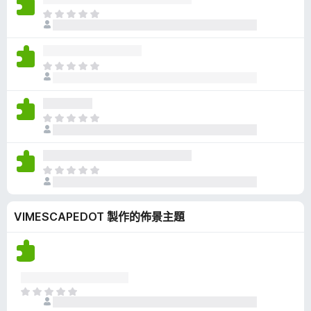
有
目
評
前
分
沒
有
目
評
前
分
沒
有
目
評
前
分
沒
有
目
評
前
分
沒
VIMESCAPEDOT 製作的佈景主題
有
評
分
目
前