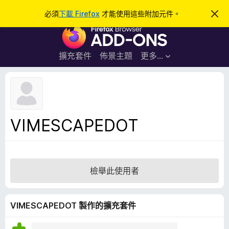
搜
登入
必須
下載 Firefox
才能使用這些附加元件。
忽
略
尋
F
此
通
i
知
r
擴充套件
佈景主題
更多…
e
f
o
x
瀏
VIMESCAPEDOT
覽
器
附
加
檢舉此使用者
元
件
VIMESCAPEDOT 製作的擴充套件