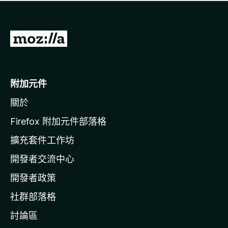
有
評
分
前
往
M
o
附加元件
z
關於
i
l
Firefox 附加元件部落格
l
擴充套件工作坊
a
開發者交流中心
官
網
開發者政策
社群部落格
討論區