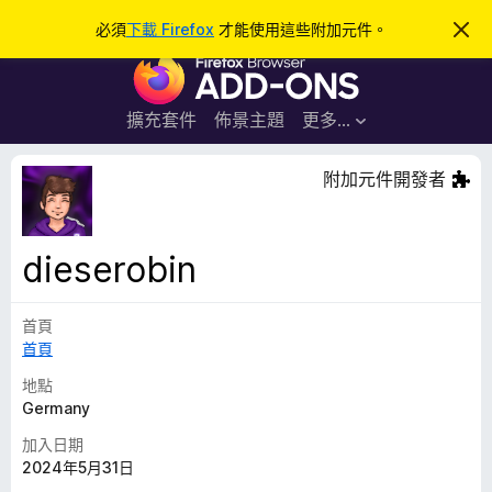
搜
登入
必須
下載 Firefox
才能使用這些附加元件。
忽
略
尋
F
此
通
i
知
r
擴充套件
佈景主題
更多…
e
f
附加元件開發者
o
x
瀏
dieserobin
覽
器
首頁
附
首頁
加
元
地點
件
Germany
加入日期
2024年5月31日