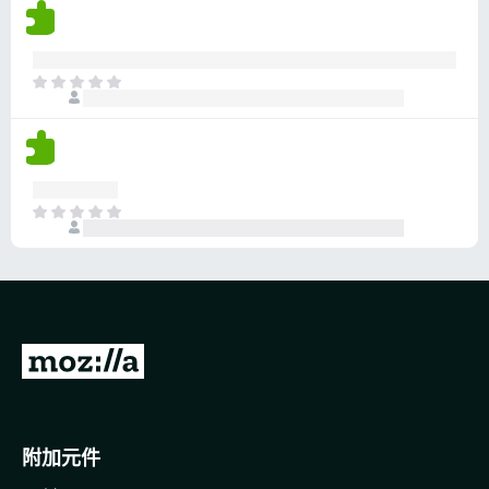
沒
有
評
分
目
前
沒
有
評
分
目
前
沒
有
評
分
前
往
M
o
附加元件
z