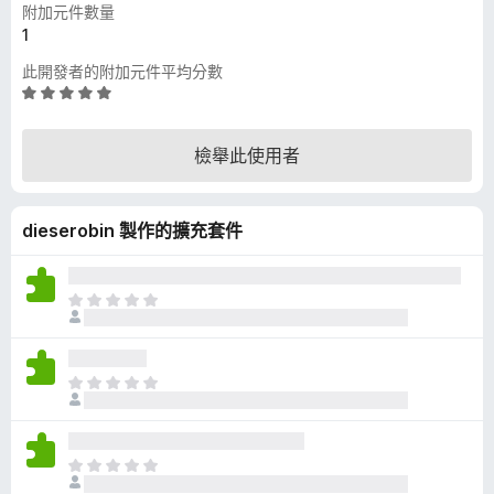
附加元件數量
1
此開發者的附加元件平均分數
評
價
5
檢舉此使用者
分
，
滿
dieserobin 製作的擴充套件
分
5
分
目
前
沒
有
目
評
前
分
沒
有
目
評
前