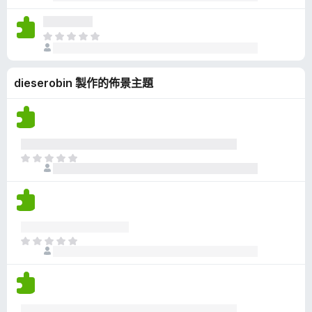
前
分
沒
有
目
評
前
分
沒
dieserobin 製作的佈景主題
有
評
分
目
前
沒
有
評
分
目
前
沒
有
評