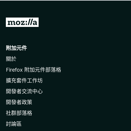
有
評
分
前
往
M
o
附加元件
z
關於
i
l
Firefox 附加元件部落格
l
擴充套件工作坊
a
開發者交流中心
官
網
開發者政策
社群部落格
討論區