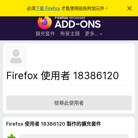
搜
登入
必須
下載 Firefox
才能使用這些附加元件。
忽
略
尋
F
此
通
i
知
r
擴充套件
佈景主題
更多…
e
f
o
x
瀏
Firefox 使用者 18386120
覽
器
附
加
檢舉此使用者
元
件
Firefox 使用者 18386120 製作的擴充套件