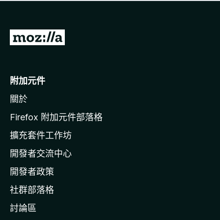
有
評
分
前
往
M
o
附加元件
z
關於
i
l
Firefox 附加元件部落格
l
擴充套件工作坊
a
開發者交流中心
官
網
開發者政策
社群部落格
討論區