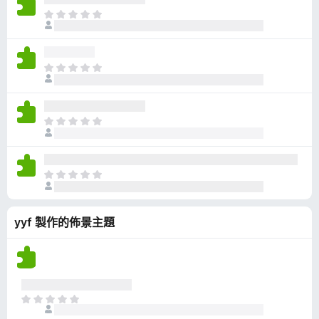
有
目
評
前
分
沒
有
目
評
前
分
沒
有
目
評
前
分
沒
有
目
評
前
分
沒
yyf 製作的佈景主題
有
評
分
目
前