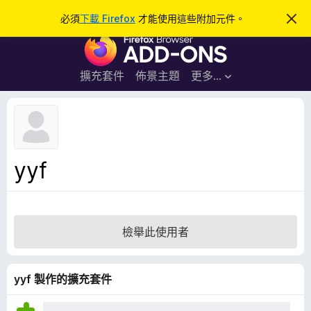
搜
登入
必須
下載 Firefox
才能使用這些附加元件。
忽
略
尋
F
此
通
i
知
r
擴充套件
佈景主題
更多…
e
f
o
x
瀏
yyf
覽
器
附
加
檢舉此使用者
元
件
yyf 製作的擴充套件