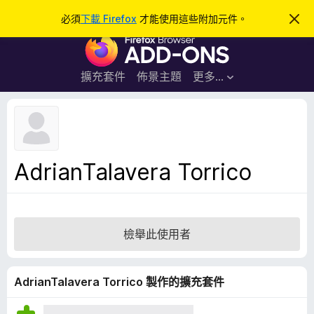
搜
登入
必須
下載 Firefox
才能使用這些附加元件。
忽
略
尋
F
此
通
i
知
r
擴充套件
佈景主題
更多…
e
f
o
x
瀏
AdrianTalavera Torrico
覽
器
附
加
檢舉此使用者
元
件
AdrianTalavera Torrico 製作的擴充套件