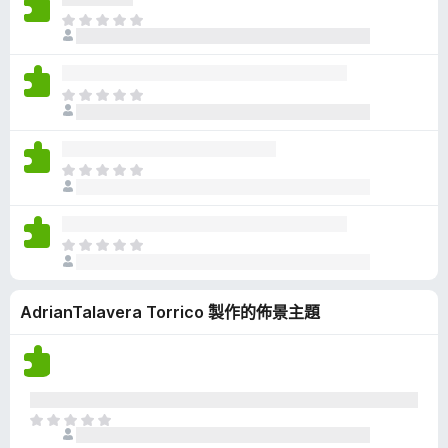
有
目
評
前
分
沒
有
目
評
前
分
沒
有
目
評
前
分
沒
有
目
評
前
分
沒
AdrianTalavera Torrico 製作的佈景主題
有
評
分
目
前