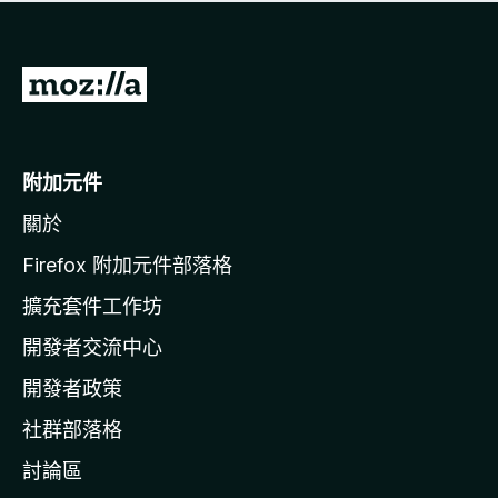
有
評
分
前
往
M
o
附加元件
z
關於
i
l
Firefox 附加元件部落格
l
擴充套件工作坊
a
開發者交流中心
官
網
開發者政策
社群部落格
討論區