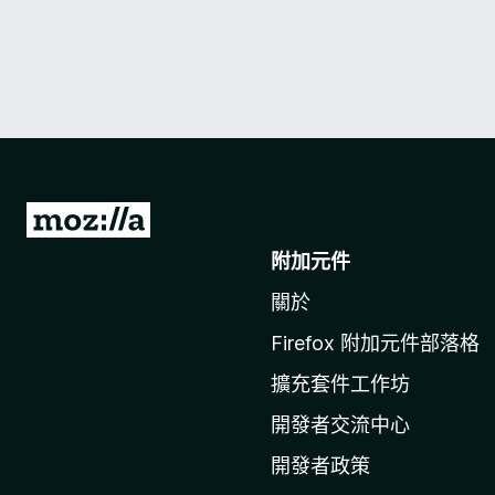
前
往
附加元件
M
關於
o
z
Firefox 附加元件部落格
i
擴充套件工作坊
l
l
開發者交流中心
a
開發者政策
官