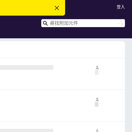
登入
忽
略
此
搜
通
搜
知
尋
尋