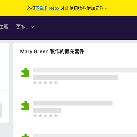
必須
下載 Firefox
才能使用這些附加元件。
主題
更多…
Mary Green 製作的擴充套件
目
前
沒
有
評
分
目
前
沒
有