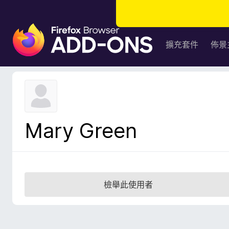
F
i
擴充套件
佈景
r
e
f
o
x
瀏
Mary Green
覽
器
附
加
元
檢舉此使用者
件