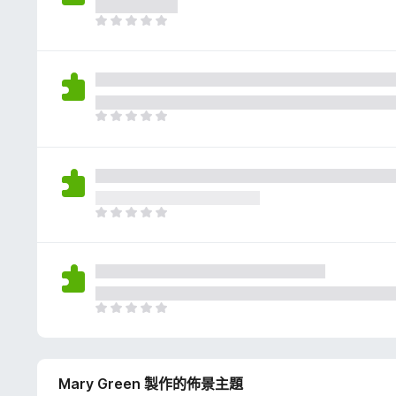
評
分
目
前
沒
有
評
分
目
前
沒
有
評
分
目
前
沒
有
評
分
目
前
沒
有
Mary Green 製作的佈景主題
評