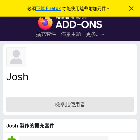
搜
登入
必須
下載 Firefox
才能使用這些附加元件。
忽
略
尋
F
此
通
i
知
r
擴充套件
佈景主題
更多…
e
f
o
x
瀏
Josh
覽
器
附
加
檢舉此使用者
元
件
Josh 製作的擴充套件