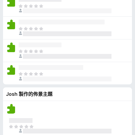
有
目
評
前
分
沒
有
目
評
前
分
沒
有
目
評
前
分
沒
有
目
評
前
分
沒
Josh 製作的佈景主題
有
評
分
目
前