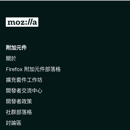
有
評
分
前
往
M
o
附加元件
z
關於
i
l
Firefox 附加元件部落格
l
擴充套件工作坊
a
開發者交流中心
官
網
開發者政策
社群部落格
討論區