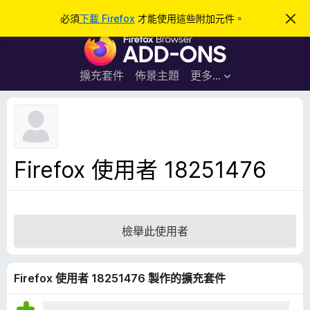
搜
登入
必須
下載 Firefox
才能使用這些附加元件。
忽
略
尋
F
此
通
i
知
r
擴充套件
佈景主題
更多…
e
f
o
x
瀏
Firefox 使用者 18251476
覽
器
附
加
檢舉此使用者
元
件
Firefox 使用者 18251476 製作的擴充套件