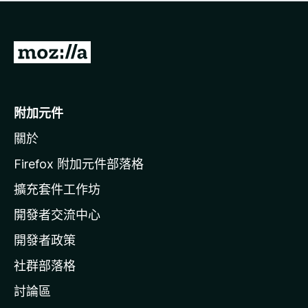
有
評
分
前
往
M
o
附加元件
z
關於
i
l
Firefox 附加元件部落格
l
擴充套件工作坊
a
開發者交流中心
官
網
開發者政策
社群部落格
討論區