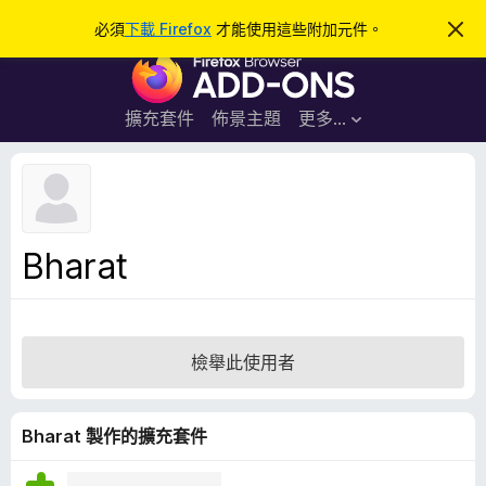
搜
登入
必須
下載 Firefox
才能使用這些附加元件。
忽
略
尋
F
此
通
i
知
r
擴充套件
佈景主題
更多…
e
f
o
x
瀏
Bharat
覽
器
附
加
檢舉此使用者
元
件
Bharat 製作的擴充套件