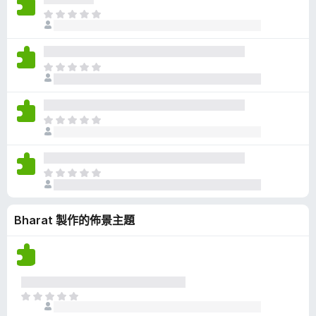
有
目
評
前
分
沒
有
目
評
前
分
沒
有
目
評
前
分
沒
有
目
評
前
分
沒
Bharat 製作的佈景主題
有
評
分
目
前