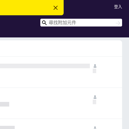
登入
忽
略
此
搜
通
搜
知
尋
尋