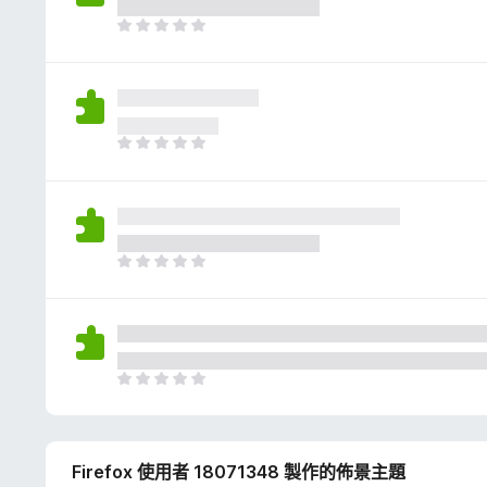
評
分
目
前
沒
有
評
分
目
前
沒
有
評
分
目
前
沒
有
評
分
目
前
沒
有
Firefox 使用者 18071348 製作的佈景主題
評