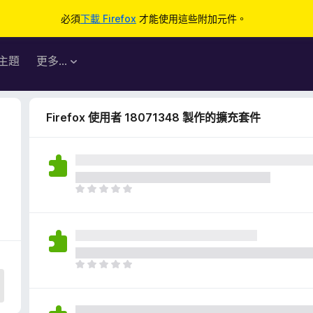
必須
下載 Firefox
才能使用這些附加元件。
主題
更多…
Firefox 使用者 18071348 製作的擴充套件
目
前
沒
有
評
分
目
前
沒
有