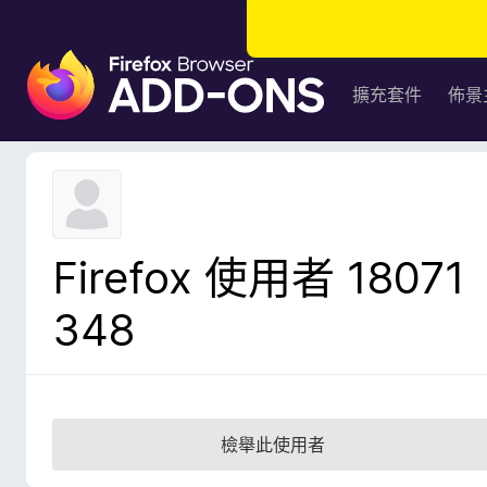
F
i
擴充套件
佈景
r
e
f
o
x
瀏
Firefox 使用者 18071
覽
器
348
附
加
元
件
檢舉此使用者