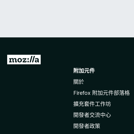
前
往
附加元件
M
關於
o
z
Firefox 附加元件部落格
i
擴充套件工作坊
l
l
開發者交流中心
a
開發者政策
官